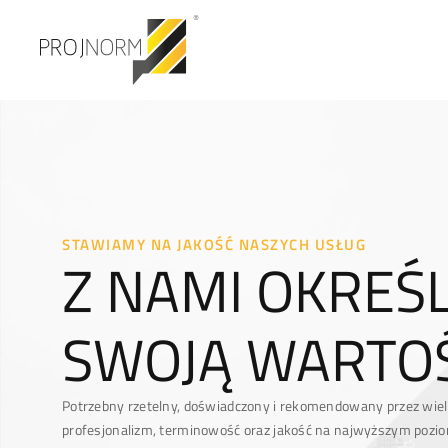
STAWIAMY NA JAKOŚĆ NASZYCH USŁUG
Z NAMI OKREŚL
SWOJĄ WARTO
Potrzebny rzetelny, doświadczony i rekomendowany przez wi
profesjonalizm, terminowość oraz jakość na najwyższym pozi