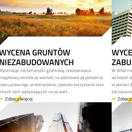
WYCENA GRUNTÓW
WYC
NIEZABUDOWANYCH
ZAB
Wyceniając nieruchomość gruntową, rzeczoznawca
W skład ni
majątkowy określa jej wartość na podstawie jej położenia,
wchodzić bu
stanu prawnego, przeznaczenia, sposobu korzystania oraz
w postaci 
innych cech wpływających na jej wart...
lub zasiani
Zobacz więcej
Zobacz