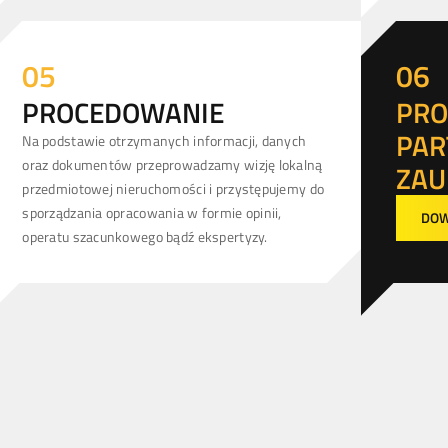
05
06
PROCEDOWANIE
PRO
PAR
Na podstawie otrzymanych informacji, danych
oraz dokumentów przeprowadzamy wizję lokalną
ZAU
przedmiotowej nieruchomości i przystępujemy do
sporządzania opracowania w formie opinii,
DOW
operatu szacunkowego bądź ekspertyzy.