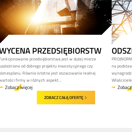
WYCENA PRZEDSIĘBIORSTW
ODSZ
Funkcjonowanie przedsiębiorstwa jest w dużej mierze
PROJNORM p
uzależnione od dobrego projektu inwestycyjnego czy
na podstaw
biznesplanu. Równie istotne jest oszacowanie realnej
wynagrodze
wartości firmy w różnych aspekt...
Właściciele
Zobacz więcej
Zobacz
ZOBACZ CAŁĄ OFERTĘ