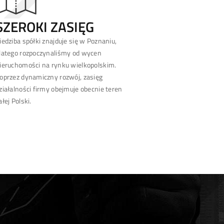
SZEROKI ZASIĘG
iedziba spółki znajduje się w Poznaniu,
latego rozpoczynaliśmy od wycen
ieruchomości na rynku wielkopolskim.
oprzez dynamiczny rozwój, zasięg
ziałalności firmy obejmuje obecnie teren
ałej Polski.