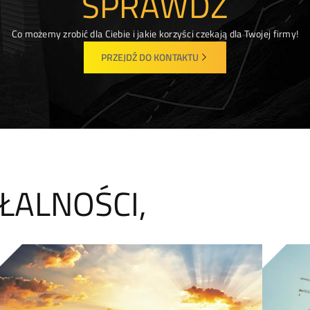
SPRAWDŹ
Co możemy zrobić dla Ciebie i jakie korzyści czekają dla Twojej firmy!
PRZEJDŹ DO KONTAKTU
ŁALNOŚCI,