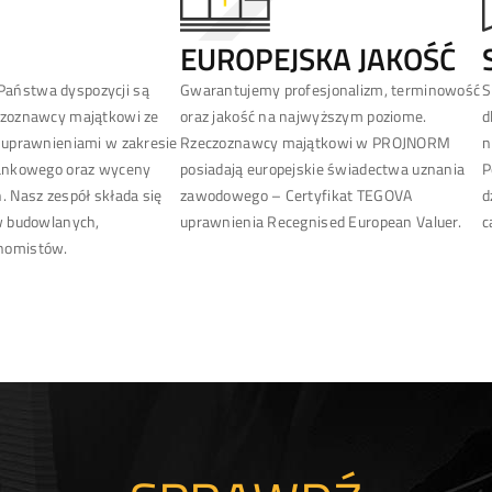
EUROPEJSKA JAKOŚĆ
aństwa dyspozycji są
Gwarantujemy profesjonalizm, terminowość
S
czoznawcy majątkowi ze
oraz jakość na najwyższym poziome.
d
 uprawnieniami w zakresie
Rzeczoznawcy majątkowi w PROJNORM
n
bankowego oraz wyceny
posiadają europejskie świadectwa uznania
P
. Nasz zespół składa się
zawodowego – Certyfikat TEGOVA
d
w budowlanych,
uprawnienia Recegnised European Valuer.
c
nomistów.