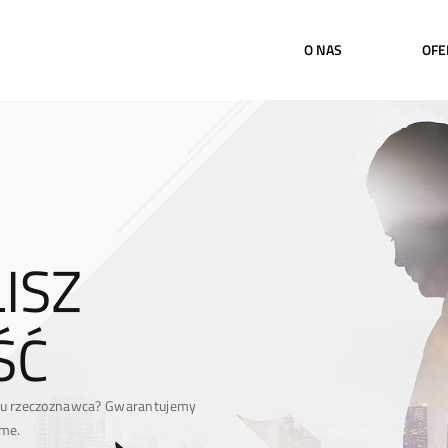
O NAS
OFE
ISZ
ŚĆ
elu rzeczoznawca? Gwarantujemy
ome.